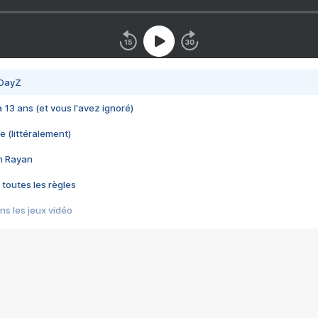
 DayZ
 a 13 ans (et vous l'avez ignoré)
e (littéralement)
im Rayan
 toutes les règles
s les jeux vidéo
us choquant de Rockstar ? - Le scandale BULLY
e plus moche de Steam
du RÊVE tourne au CAUCHEMAR
pendant 8 heures