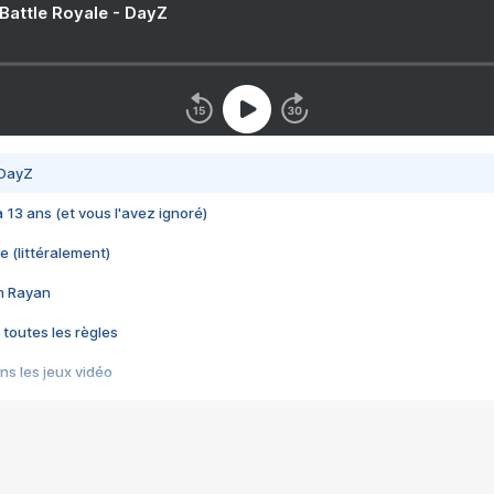
 Battle Royale - DayZ
 DayZ
 a 13 ans (et vous l'avez ignoré)
e (littéralement)
im Rayan
 toutes les règles
s les jeux vidéo
us choquant de Rockstar ? - Le scandale BULLY
e plus moche de Steam
du RÊVE tourne au CAUCHEMAR