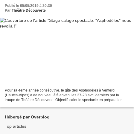
Publié le 05/05/2019 à 20:30
Par
Théâtre Découverte
Pour sa 4eme année consécutive, le gîte des Asphodèles à Venterol
(Hautes-Alpes) a de nouveau été envahi les 27-28 avril derniers par la
troupe de Théâtre Découverte. Objectif: caler le spectacle en préparation
pour le Sauss'Estival: "Zucco" d'après Roberto...
Hébergé par Overblog
Top articles