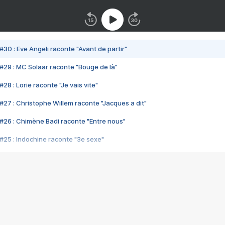
#30 : Eve Angeli raconte "Avant de partir"
#29 : MC Solaar raconte "Bouge de là"
28 : Lorie raconte "Je vais vite"
#27 : Christophe Willem raconte "Jacques a dit"
#26 : Chimène Badi raconte "Entre nous"
#25 : Indochine raconte "3e sexe"
#24 : Zaho raconte "C'est chelou"
#23 : Patrick Bruel raconte "Au café des délices"
#22 : Kyo raconte "Le chemin"
#21 : Nolwenn Leroy raconte "Cassé"