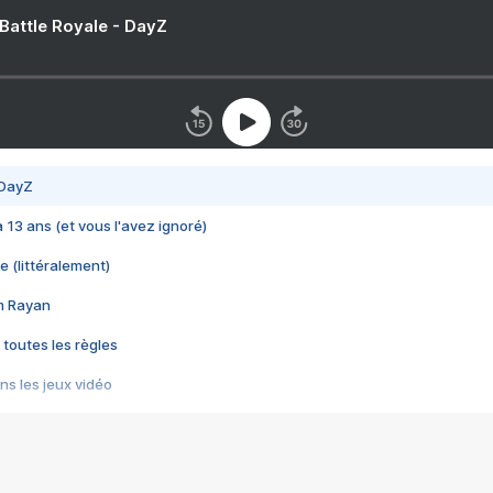
 Battle Royale - DayZ
 DayZ
 a 13 ans (et vous l'avez ignoré)
e (littéralement)
im Rayan
 toutes les règles
s les jeux vidéo
us choquant de Rockstar ? - Le scandale BULLY
e plus moche de Steam