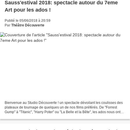
Sauss'estival 2018: spectacle autour du 7eme
Art pour les ados !
Publié le 05/06/2018 à 20:59
Par
Théâtre Découverte
Bienvenue au Studio Découverte ! un spectacle dévoilant les coulisses des
plateaux de tournage de quelques un de nos films préférés. De "Forrest
Gump" à "Titanic", "Harry Poter" ou "La Belle et la Bête", les ados nous ont
plongé dans l'univers merveilleux...