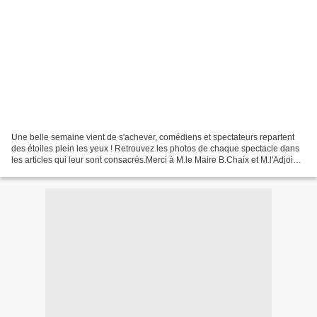
Une belle semaine vient de s'achever, comédiens et spectateurs repartent
des étoiles plein les yeux ! Retrouvez les photos de chaque spectacle dans
les articles qui leur sont consacrés.Merci à M.le Maire B.Chaix et M.l'Adjoint
au Maire S.Ventre de s'être...