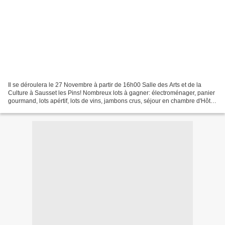
Il se déroulera le 27 Novembre à partir de 16h00 Salle des Arts et de la
Culture à Sausset les Pins! Nombreux lots à gagner: électroménager, panier
gourmand, lots apértif, lots de vins, jambons crus, séjour en chambre d'Hôtes
dans les alpes de haute Provence,Bon...