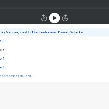
bey Maguire, c'est lui ! Rencontre avec Damien Witecka
e 6
e 5
e 4
e 3
s créatrices de la VF !
e 2
e 1
e Mektoub My Love arrive enfin ! Rencontre avec Shaïn Boumedine et Sal