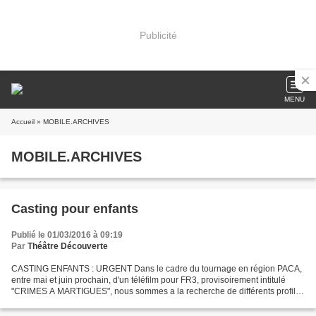
Publicité
MENU
Accueil
» MOBILE.ARCHIVES
MOBILE.ARCHIVES
Casting pour enfants
Publié le 01/03/2016 à 09:19
Par
Théâtre Découverte
CASTING ENFANTS : URGENT Dans le cadre du tournage en région PACA,
entre mai et juin prochain, d'un téléfilm pour FR3, provisoirement intitulé
"CRIMES A MARTIGUES", nous sommes a la recherche de différents profils
ENFANTS : - "PAULINE", entre 6 et 8 ans,...