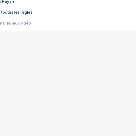
im Rayan
 toutes les règles
s les jeux vidéo
us choquant de Rockstar ? - Le scandale BULLY
e plus moche de Steam
du RÊVE tourne au CAUCHEMAR
pendant 8 heures
it… à tort
umiliés par un jeu vidéo
ire - Final Fantasy 8
ti un empire - Age of Empires
story DOFUS
tard, il crée l'un des pires jeux de tous les temps, MindsEye.