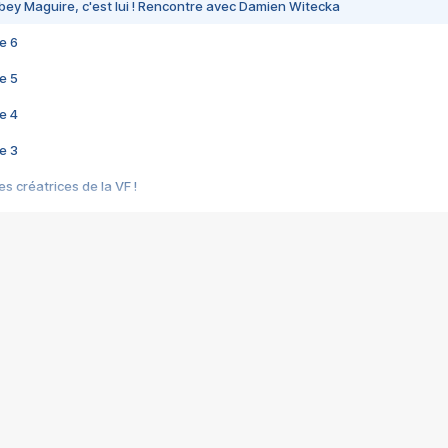
bey Maguire, c'est lui ! Rencontre avec Damien Witecka
e 6
e 5
e 4
e 3
s créatrices de la VF !
e 2
e 1
e Mektoub My Love arrive enfin ! Rencontre avec Shaïn Boumedine et Sal
i : après Toni en famille
elle réalise le bouleversant Dites lui que je l'aime
ais ! Rencontre autour de Vie privée de Rebecca Zlotowski
 de Marguerite, Grave... Rencontre avec Ella Rumpf