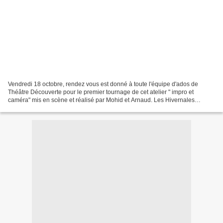
Vendredi 18 octobre, rendez vous est donné à toute l'équipe d'ados de
Théâtre Découverte pour le premier tournage de cet atelier " impro et
caméra" mis en scène et réalisé par Mohid et Arnaud. Les Hivernales
approchent... Soirée Frisson... C'est donc...