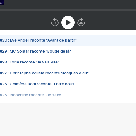
#30 : Eve Angeli raconte "Avant de partir"
#29 : MC Solaar raconte "Bouge de là"
28 : Lorie raconte "Je vais vite"
#27 : Christophe Willem raconte "Jacques a dit"
#26 : Chimène Badi raconte "Entre nous"
#25 : Indochine raconte "3e sexe"
#24 : Zaho raconte "C'est chelou"
#23 : Patrick Bruel raconte "Au café des délices"
#22 : Kyo raconte "Le chemin"