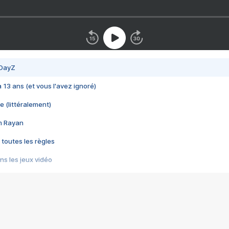
 DayZ
 a 13 ans (et vous l'avez ignoré)
e (littéralement)
im Rayan
 toutes les règles
s les jeux vidéo
us choquant de Rockstar ? - Le scandale BULLY
e plus moche de Steam
du RÊVE tourne au CAUCHEMAR