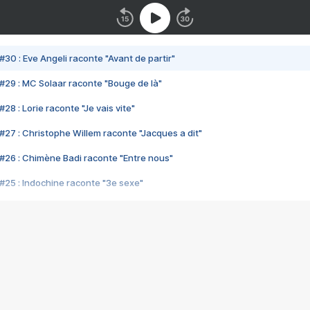
#30 : Eve Angeli raconte "Avant de partir"
#29 : MC Solaar raconte "Bouge de là"
28 : Lorie raconte "Je vais vite"
#27 : Christophe Willem raconte "Jacques a dit"
#26 : Chimène Badi raconte "Entre nous"
#25 : Indochine raconte "3e sexe"
#24 : Zaho raconte "C'est chelou"
#23 : Patrick Bruel raconte "Au café des délices"
#22 : Kyo raconte "Le chemin"
#21 : Nolwenn Leroy raconte "Cassé"
#20 : Patrick Hernandez raconte "Born to be alive"