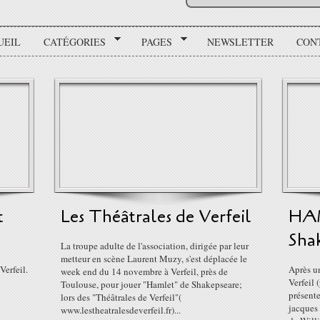
UEIL
CATÉGORIES
PAGES
NEWSLETTER
CON
t
Les Théâtrales de Verfeil
HAM
Sha
La troupe adulte de l'association, dirigée par leur
metteur en scène Laurent Muzy, s'est déplacée le
Verfeil.
Après u
week end du 14 novembre à Verfeil, près de
Verfeil 
Toulouse, pour jouer "Hamlet" de Shakepseare;
présent
lors des "Théâtrales de Verfeil"(
jacques
www.lestheatralesdeverfeil.fr)...