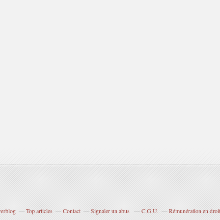
verblog
Top articles
Contact
Signaler un abus
C.G.U.
Rémunération en droit