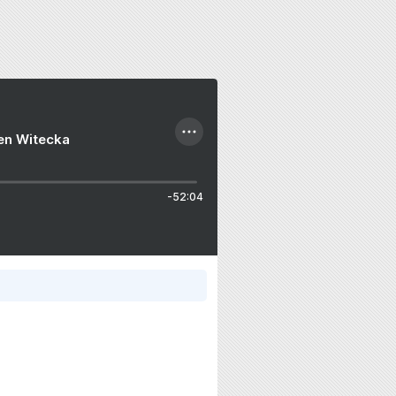
ien Witecka
-52:04